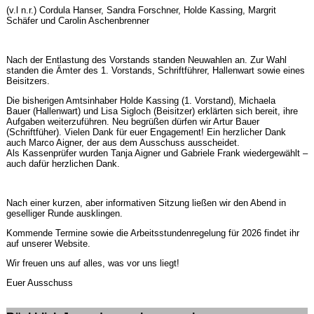
(v.l n.r.) Cordula Hanser, Sandra Forschner, Holde Kassing, Margrit
Schäfer und Carolin Aschenbrenner
Nach der Entlastung des Vorstands standen Neuwahlen an. Zur Wahl
standen die Ämter des 1. Vorstands, Schriftführer, Hallenwart sowie eines
Beisitzers.
Die bisherigen Amtsinhaber Holde Kassing (1. Vorstand), Michaela
Bauer (Hallenwart) und Lisa Sigloch (Beisitzer) erklärten sich bereit, ihre
Aufgaben weiterzuführen. Neu begrüßen dürfen wir Artur Bauer
(Schriftfüher). Vielen Dank für euer Engagement! Ein herzlicher Dank
auch Marco Aigner, der aus dem Ausschuss ausscheidet.
Als Kassenprüfer wurden Tanja Aigner und Gabriele Frank wiedergewählt –
auch dafür herzlichen Dank.
Nach einer kurzen, aber informativen Sitzung ließen wir den Abend in
geselliger Runde ausklingen.
Kommende Termine sowie die Arbeitsstundenregelung für 2026 findet ihr
auf unserer Website.
Wir freuen uns auf alles, was vor uns liegt!
Euer Ausschuss