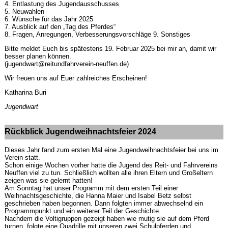
4. Entlastung des Jugendausschusses
5. Neuwahlen
6. Wünsche für das Jahr 2025
7. Ausblick auf den „Tag des Pferdes“
8. Fragen, Anregungen, Verbesserungsvorschläge 9. Sonstiges
Bitte meldet Euch bis spätestens 19. Februar 2025 bei mir an, damit wir
besser planen können.
(jugendwart@reitundfahrverein-neuffen.de)
Wir freuen uns auf Euer zahlreiches Erscheinen!
Katharina Buri
Jugendwart
Rückblick Jugendweihnachtsfeier 2024
Dieses Jahr fand zum ersten Mal eine Jugendweihnachtsfeier bei uns im
Verein statt.
Schon einige Wochen vorher hatte die Jugend des Reit- und Fahrvereins
Neuffen viel zu tun. Schließlich wollten alle ihren Eltern und Großeltern
zeigen was sie gelernt hatten!
Am Sonntag hat unser Programm mit dem ersten Teil einer
Weihnachtsgeschichte, die Hanna Maier und Isabel Betz selbst
geschrieben haben begonnen. Dann folgten immer abwechselnd ein
Programmpunkt und ein weiterer Teil der Geschichte.
Nachdem die Voltigruppen gezeigt haben wie mutig sie auf dem Pferd
turnen, folgte eine Quadrille mit unseren zwei Schulpferden und