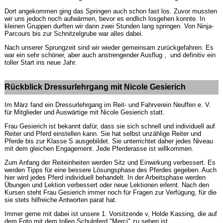
Dort angekommen ging das Springen auch schon fast los. Zuvor mussten
wir uns jedoch noch aufwärmen, bevor es endlich losgehen konnte. In
kleinen Gruppen durften wir dann zwei Stunden lang springen. Von Ninja-
Parcours bis zur Schnitzelgrube war alles dabei.
Nach unserer Sprungzeit sind wir wieder gemeinsam zurückgefahren. Es
war ein sehr schöner, aber auch anstrengender Ausflug , und definitiv ein
toller Start ins neue Jahr.
Rückblick Dressurlehrgang mit Nicole Gesierich
Im März fand ein Dressurlehrgang im Reit- und Fahrverein Neuffen e. V.
für Mitglieder und Auswärtige mit Nicole Gesierich statt.
Frau Gesierich ist bekannt dafür, dass sie sich schnell und individuell auf
Reiter und Pferd einstellen kann. Sie hat selbst unzählige Reiter und
Pferde bis zur Klasse S ausgebildet. Sie unterrichtet daher jedes Niveau
mit dem gleichen Engagement. Jede Pferderasse ist willkommen.
Zum Anfang der Reiteinheiten werden Sitz und Einwirkung verbessert. Es
werden Tipps für eine bessere Lösungsphase des Pferdes gegeben. Auch
hier wird jedes Pferd individuell behandelt. In der Arbeitsphase werden
Übungen und Lektion verbessert oder neue Lektionen erlernt. Nach den
Kursen steht Frau Gesierich immer noch für Fragen zur Verfügung, für die
sie stets hilfreiche Antworten parat hat.
Immer gerne mit dabei ist unsere 1. Vorsitzende v, Holde Kassing, die auf
dem Foto mit dem tollen Schulpferd "Merci" zu sehen ist.