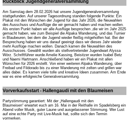
Rückblick Jugendgeneralversammlung
Am Samstag dem 28.02.2026 hat unsere Jugendgeneralversammlung
stattgefunden. Auf unserer Tagesordnung standen folgende Punkte: Ein
Plakat mit den Wünschen der Jugend für das Jahr 2026, die Neuwahlen
des Ausschuss und Ausflüge die wir gemacht haben und machen wollen.
Als ersten Punkt haben wir alle Ausflüge besprochen ,die wir im Jahr 2025
gemacht haben, wie zum Beispiel die Alpaka Wanderung, und das Turnier
in Blaubeuren, bei dem die Jugend wieder fleißig mitgeholfen hat. Bei der
Besprechung haben wir uns darauf geeinigt dass wir dieses Jahr wieder
mehr Ausflüge machen wollen. Danach kamen die Neuwahlen des
Ausschusses. Gewählt wurden als stellvertretender Jugendwart Alyssa
Wörz. Schriftführer wurde Amelie Kassing, Beisitzer wurden Isabel Betz
und Naemi Hartmann. Anschließend haben wir ein Plakat mit allen
Wünschen für 2026 erstellt. Von einer weiteren Alpaka Wanderung, über
Freibad und Fildorado bis zu einer Wanderung mit zelten und grillen war
alles dabei. Es kamen viele tolle und kreative Ideen zusammen. Am Ende
war es eine erfolgreiche Generalversammlung.
Vorverkaufsstart - Hallengaudi mit den Blaumeisen
Partystimmung garantiert: Mit der „Hallengaudi mit den
Blaumeisen“ erwartet euch am 16. Mai in der Reithalle im Spadelsberg ein
Abend voller Musik, guter Laune und ausgelassener Stimmung. Wer Lust
auf eine echte Party mit Live-Musik hat, sollte sich den Termin
vormerken.