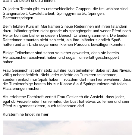
Basis zu bieten und zu lehren.
Zu jedem Termin gibt es unterschiedliche Gruppen, die frei wählbar sind:
Stangenarbeit, Cavalettiarbeit, Springgymnastik, Springen,
Parcoursspringen
Beim letzten Kurs im Mai kamen 2 neue Reiterinnen mit ihren Isländern
dazu. Isländer gelten nicht gerade als springbegabt und weder Pferd noch
Reiter konnten bisher in diesem Bereich Erfahrung sammeln. Die beiden
Reiterinnen staunten nicht schlecht, als ihre Isländer sichtlich Spaß
hatten und am Ende sogar einen kleinen Parcours bewältigen konnten.
Einige Teilnehmer sind schon so sicher geworden, dass sie bereits
Reitabzeichen absolviert haben und sogar Turnierluft geschnuppert
haben.
Frau Gesierich ist sehr stolz auf ihre Kursteilnehmer, dabei ist das Niveau
völlig nebensächlich. Nicht jeder möchte an Turnieren teilnehmen,
sondern einfach nur Spaß haben. Trotzdem darf man hier erwähnen, dass
die Turniererfolge bereits bis zur Klasse A auf Springturnieren mit tollen
Platzierungen reichen.
Als erfahrene Fachkraft vertritt Frau Gesierich die Ansicht, dass jeder,
egal ob Freizeit- oder Turnierreiter, der Lust hat etwas zu lernen und sein
Pferd zu gymnastizieren, auch teilnehmen darf.
Kurstermine findet ihr
hier