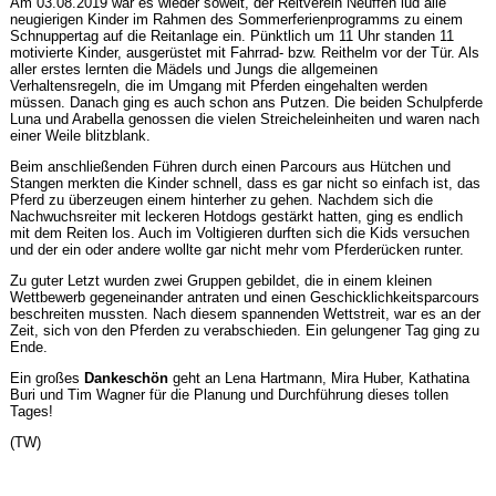
Am 03.08.2019 war es wieder soweit, der Reitverein Neuffen lud alle
neugierigen Kinder im Rahmen des Sommerferienprogramms zu einem
Schnuppertag auf die Reitanlage ein. Pünktlich um 11 Uhr standen 11
motivierte Kinder, ausgerüstet mit Fahrrad- bzw. Reithelm vor der Tür. Als
aller erstes lernten die Mädels und Jungs die allgemeinen
Verhaltensregeln, die im Umgang mit Pferden eingehalten werden
müssen. Danach ging es auch schon ans Putzen. Die beiden Schulpferde
Luna und Arabella genossen die vielen Streicheleinheiten und waren nach
einer Weile blitzblank.
Beim anschließenden Führen durch einen Parcours aus Hütchen und
Stangen merkten die Kinder schnell, dass es gar nicht so einfach ist, das
Pferd zu überzeugen einem hinterher zu gehen. Nachdem sich die
Nachwuchsreiter mit leckeren Hotdogs gestärkt hatten, ging es endlich
mit dem Reiten los. Auch im Voltigieren durften sich die Kids versuchen
und der ein oder andere wollte gar nicht mehr vom Pferderücken runter.
Zu guter Letzt wurden zwei Gruppen gebildet, die in einem kleinen
Wettbewerb gegeneinander antraten und einen Geschicklichkeitsparcours
beschreiten mussten. Nach diesem spannenden Wettstreit, war es an der
Zeit, sich von den Pferden zu verabschieden. Ein gelungener Tag ging zu
Ende.
Ein großes
Dankeschön
geht an Lena Hartmann, Mira Huber, Kathatina
Buri und Tim Wagner für die Planung und Durchführung dieses tollen
Tages!
(TW)